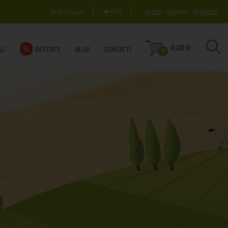
oppure
Accedi
Registrati
Recensioni
PRO
0,00 €
%
LI
OFFERTE
BLOG
CONTATTI
0
re