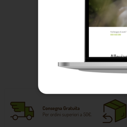
50,17 €
Scegliere l’ab
produttività de
l'acqua sempre
Un abbeveratoi
animali. Scegli
Consegna Gratuita
Per ordini superiori a 50€.