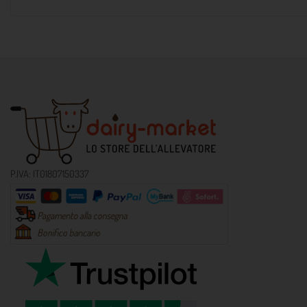
P.IVA: IT01807150337