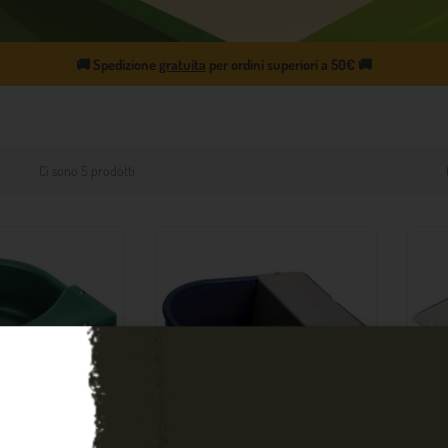
🚚
Spedizione
gratuita
per ordini superiori a 50€
🚚
Ci sono 5 prodotti