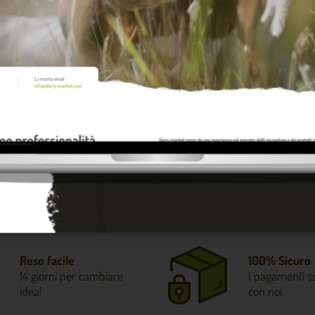
beveratoio ideale per le tue capre significa garantire loro un’idrata
ll’allevamento. Prima dell’acquisto, valuta la robustezza dei material
 fresca e pulita.
o efficiente non è solo un accessorio, ma un supporto concreto per 
endo il modello più adatto alle tue esigenze, investi nella qualità e 
Reso facile
100% Sicuro
14 giorni per cambiare
I pagamenti so
idea!
con noi.