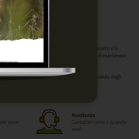
zione costante e sicura, fondamentale per il benessere e la
i, la facilità di pulizia e la capacità del sistema di mantenere
migliorare igiene, organizzazione del lavoro e salute degli
nell’equilibrio del tuo allevamento.
Assistenza
no sicuri
Contattaci come e quando
vuoi!