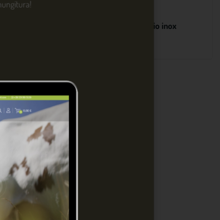
 mungitura!
VERATOI
ABBEVERATOI
everatoio in ghisa
Abbeveratoio inox
21 €
66,04 €