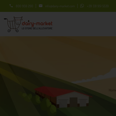


800 959 290
info@dairy-market.com
+39 331 951 5539
Hom