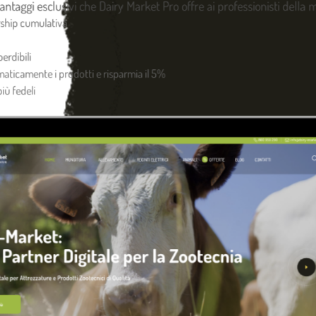
 vantaggi esclusivi che Dairy Market Pro offre ai professionisti della
ABBEVERATOI
ABBE
ship cumulativa
io a muro 3 lt
Abbeveratoio a muro 6 lt
Abb
erdibili
77,64 €
96,
omaticamente i prodotti e risparmia il 5%
iù fedeli
io per capre