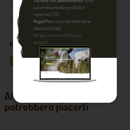
Carrello con abbonamento
: ricevi
Materiale
Ghisa
automaticamente i prodotti e
risparmia il 5%
Con valvola
No
Regali Pro
e sorprese dedicate ai
clienti più fedeli
Hai già un account?
Crea un
account
RECENSIONI
Sii il primo a scrivere una recensione !
Altri prodotti che
potrebbero piacerti