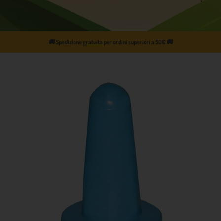
🚚
Spedizione
gratuita
per ordini superiori a 50€
🚚