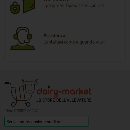
I pagamenti sono sicuri con noi.
Assistenza
Contattaci come e quando vuoi!
P.IVA: IT01807150337