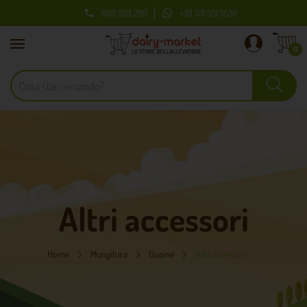
800 959 290
+39 331 951 5539

0
Altri accessori
Home
Mungitura
Guaine
Altri accessori