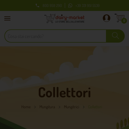
800 959 290
+39 331 951 5539

0
Collettori
Home
Mungitura
Mungitrici
Collettori