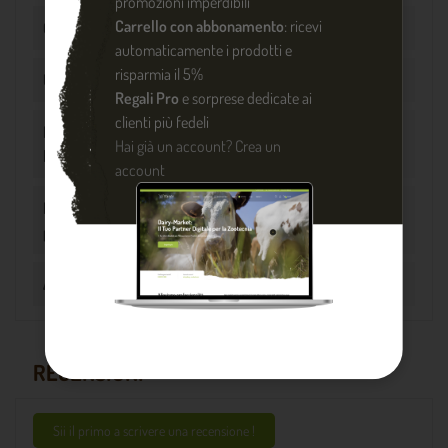
promozioni imperdibili
Carrello con abbonamento
: ricevi
Capacità
300 cc
automaticamente i prodotti e
risparmia il 5%
Uscita latte
16 x 21 mm
Regali Pro
e sorprese dedicate ai
clienti più fedeli
Nipplo ingresso
7 x 13 mm
Hai già un account?
Crea un
latte
account
Nipplo
6 x 10 mm
pulsazione
Animale
Bovini
RECENSIONI
Sii il primo a scrivere una recensione !