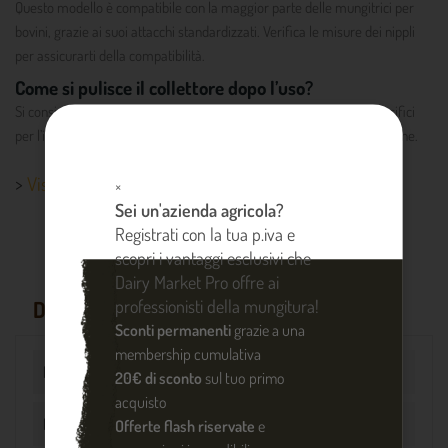
Questo modello è compatibile con la maggior parte delle mungitrici per
bovini, grazie ai suoi attacchi standardizzati. Verifica le misure dei nippli
per assicurarti della compatibilità.
Come si pulisce il collettore dopo l’uso?
Si consiglia di smontarlo e lavarlo con acqua calda e detergenti specifici
per l’industria lattiero-casearia. Il materiale inox facilita la sanificazione.
>
Visualizza altri dettagli prodotto
×
Sei un'azienda agricola?
Registrati con la tua p.iva e
scopri i vantaggi esclusivi che
Dairy Market Pro offre ai
professionisti della mungitura!
DETTAGLI PRODOTTO
Sconti permanenti
grazie a una
membership cumulativa
Riferimento
DM001105
20€ di sconto
sul tuo primo
acquisto
Materiale
inox
Offerte flash riservate
e