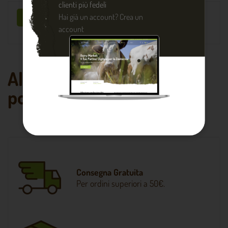
clienti più fedeli
Hai già un account?
Crea un
Sii il primo a scrivere una recensione !
account
Altri prodotti che
potrebbero piacerti
Consegna Gratuita
Per ordini superiori a 50€.