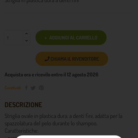
AGGIUNGI AL CARRELLO
CHIAMA IL RIVENDITORE
Acquista ora e ricevilo entro il 12 agosto 2026
Condividi
DESCRIZIONE
Striglia ovale in plastica dura, a denti fini, adatta per la
spazzolatura del pelo durante lo shampoo.
Caratteristiche:
• passamano regolabile,