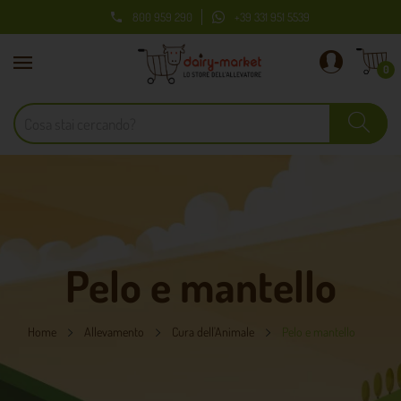
800 959 290
+39 331 951 5539

0
Pelo e mantello
Home
Allevamento
Cura dell'Animale
Pelo e mantello