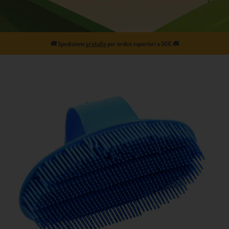
🚚
Spedizione
gratuita
per ordini superiori a 50€
🚚