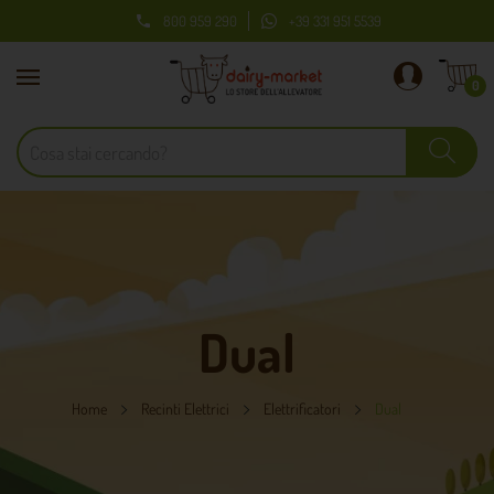
800 959 290
+39 331 951 5539

0
Dual
Home
Recinti Elettrici
Elettrificatori
Dual