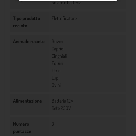
Solare e batteria
Tipo prodotto
Elettrificatore
recinto
Animale recinto
Bovini
Caprioli
Cinghiali
Equini
Istrici
Lupi
Ovini
Alimentazione
Batteria 12V
Rete 230V
Numero
3
puntazze