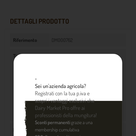
DETTAGLI PRODOTTO
Riferimento
DM000762
Tipo di animale
Bovini
Caprini
Caprioli
Cinghiali
×
Equini
Sei un'azienda agricola?
Istrici
Registrati con la tua p.iva e
Lupi
scopri i vantaggi esclusivi che
Ovini
Dairy Market Pro offre ai
Suini
professionisti della mungitura!
Sconti permanenti
grazie a una
membership cumulativa
Energia di
3,5 J