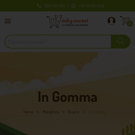
800 959 290
+39 331 951 5539

0
In Gomma
Home
Mungitura
Guaine
In Gomma