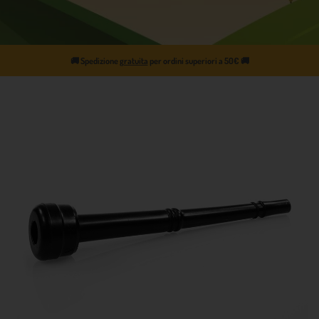
🚚
Spedizione
gratuita
per ordini superiori a 50€
🚚