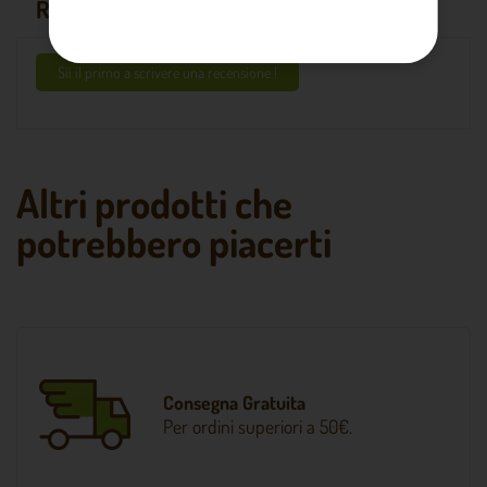
RECENSIONI
Sii il primo a scrivere una recensione !
Altri prodotti che
potrebbero piacerti
Consegna Gratuita
Per ordini superiori a 50€.