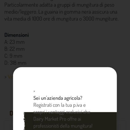
Particolarmente adatta a gruppi di mungitura di peso
medio/leggero. La guaina in gomma nera assicura una
vita media di 1000 ore di mungitura o 3000 mungiture.
Dimensioni
A: 23 mm
B: 22 mm
C: 9 mm
D: 318 mm
>
Visualizza altri dettagli prodotto
×
Sei un'azienda agricola?
Registrati con la tua p.iva e
scopri i vantaggi esclusivi che
DETTAGLI PRODOTTO
Dairy Market Pro offre ai
professionisti della mungitura!