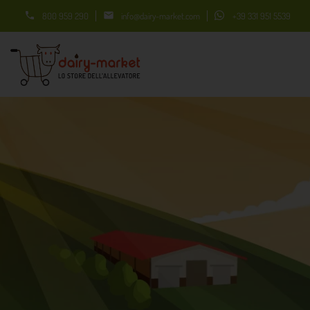


800 959 290
info@dairy-market.com
+39 331 951 5539