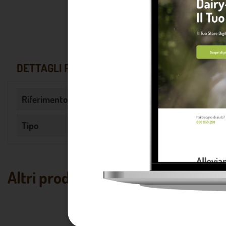
DETTAGLI PRODOTTO
Riferimento
DM001013
Tipo
Singola
Altri prodotti che potrebbero piac