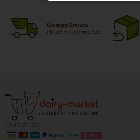
Consegna Gratuita
Per ordini superiori a 50€.
P.IVA: IT01807150337