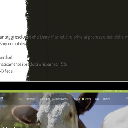
AGGIU
Acquista ora e ricevilo entro il
 vantaggi esclusivi che Dairy Market Pro offre ai professionisti della
Condividi
ship cumulativa
DESCRIZIONE
erdibili
omaticamente i prodotti e risparmia il 5%
Bottone maschio per marca A
iù fedeli
>
Visualizza altri dettagli pro