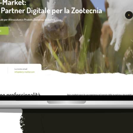
RECENSIONI
Sii il primo a scrivere una recen
erti