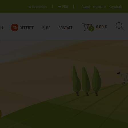
oppure
Accedi
Registrati
Recensioni
PRO
0,00 €
%
LI
OFFERTE
BLOG
CONTATTI
0