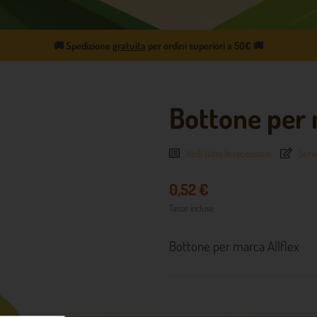
🚚
Spedizione
gratuita
per ordini superiori a 50€
🚚
Bottone per 
Vedi tutte le recensioni
Scriv
0,52 €
Tasse incluse
Bottone per marca Allflex