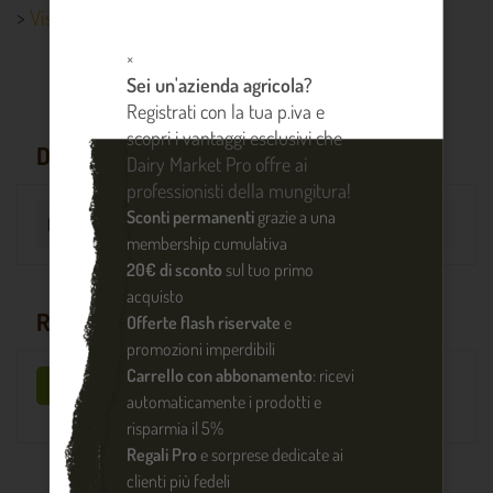
>
Visualizza altri dettagli prodotto
×
Sei un'azienda agricola?
Registrati con la tua p.iva e
scopri i vantaggi esclusivi che
DETTAGLI PRODOTTO
Dairy Market Pro offre ai
professionisti della mungitura!
Sconti permanenti
grazie a una
Riferimento
DM000278
membership cumulativa
20€ di sconto
sul tuo primo
acquisto
RECENSIONI
Offerte flash riservate
e
promozioni imperdibili
Carrello con abbonamento
: ricevi
Sii il primo a scrivere una recensione !
automaticamente i prodotti e
risparmia il 5%
Regali Pro
e sorprese dedicate ai
clienti più fedeli