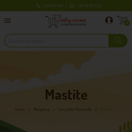
800 959 290
+39 331 951 5539

0
Mastite
Home
Mungitura
Cura della Mammella
Mastite