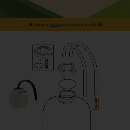
🚚
Spedizione
gratuita
per ordini superiori a 50€
🚚