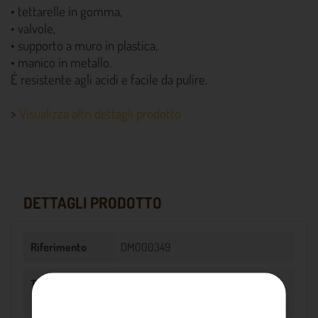
• tettarelle in gomma,
• valvole,
• supporto a muro in plastica,
• manico in metallo.
È resistente agli acidi e facile da pulire.
>
Visualizza altri dettagli prodotto
DETTAGLI PRODOTTO
Riferimento
DM000349
Tipo di animale
Caprini
Ovini