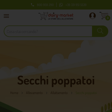
800 959 290
+39 331 951 5539

0
Secchi poppatoi
Home
Allevamento
Allattamento
Secchi poppatoi