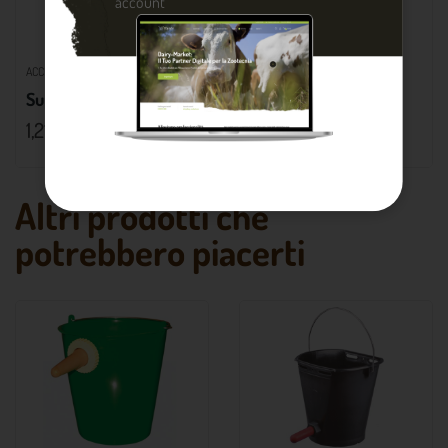
account
ACCESSORI SECCHI E BIBERON
ACCESSORI SECCHI E BIBERON
Supporto secchio poppatoio
Tettarella per agnelli
1,21 €
0,95 €
Altri prodotti che
potrebbero piacerti