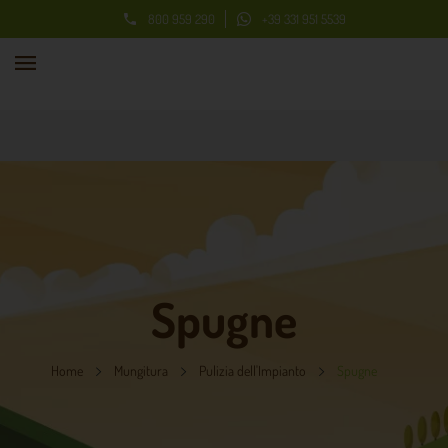
800 959 290
+39 331 951 5539

Spugne
Home
Mungitura
Pulizia dell'Impianto
Spugne