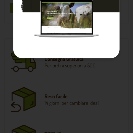
Sii il primo a scrivere una recensione !
Consegna Gratuita
Per ordini superiori a 50€.
Reso facile
14 giorni per cambiare idea!