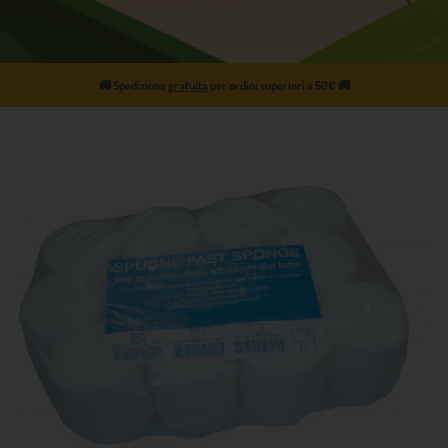
🚚
Spedizione
gratuita
per ordini superiori a 50€
🚚