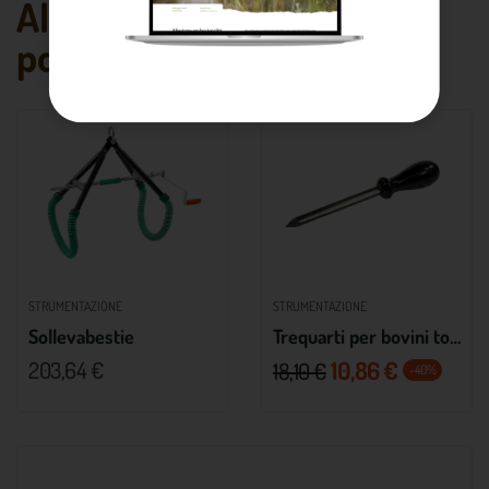
Altri prodotti che
potrebbero piacerti
STRUMENTAZIONE
STRUMENTAZIONE
Sollevabestie
Trequarti per bovini tondo
10,86 €
203,64 €
18,10 €
-40%