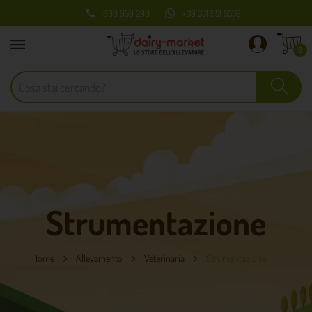
800 959 290
+39 331 951 5539

0
Strumentazione
Home
Allevamento
Veterinaria
Strumentazione