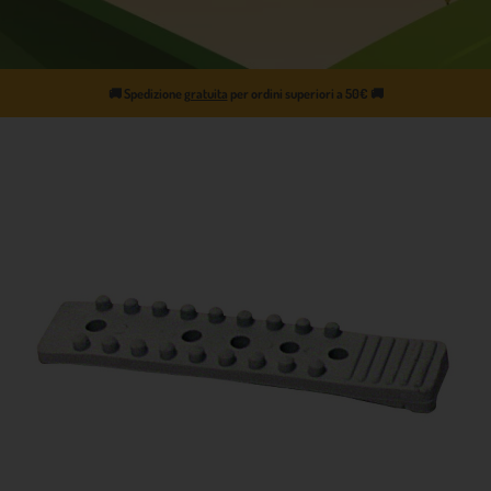
🚚
Spedizione
gratuita
per ordini superiori a 50€
🚚