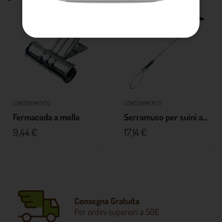
CONTENIMENTO
CONTENIMENTO
Fermacoda a molla
Serramuso per suini ad asta
9,44 €
17,14 €
Consegna Gratuita
Per ordini superiori a 50€.