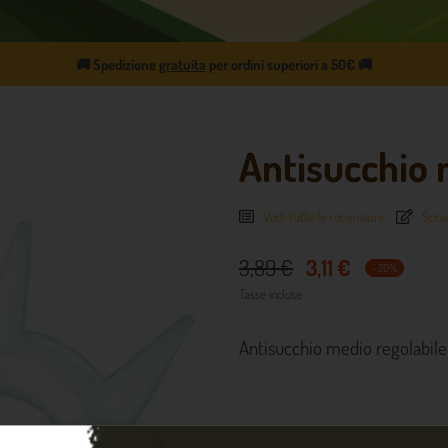
🚚
Spedizione
gratuita
per ordini superiori a 50€
🚚
Antisucchio 
Vedi tutte le recensioni
Scriv
3,89 €
3,11 €
- 20%
Tasse incluse
Antisucchio medio regolabile