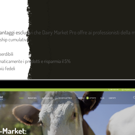
AGGIU
Acquista ora e ricevilo entro il
 vantaggi esclusivi che Dairy Market Pro offre ai professionisti della
ship cumulativa
Condividi
erdibili
DESCRIZIONE
omaticamente i prodotti e risparmia il 5%
Antisucchio medio regolabile 
iù fedeli
perfetto nella cartilagine del n
>
Visualizza altri dettagli pro