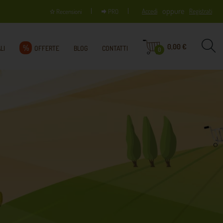
oppure
Accedi
Registrati
Recensioni
PRO
0,00 €
%
LI
OFFERTE
BLOG
CONTATTI
0