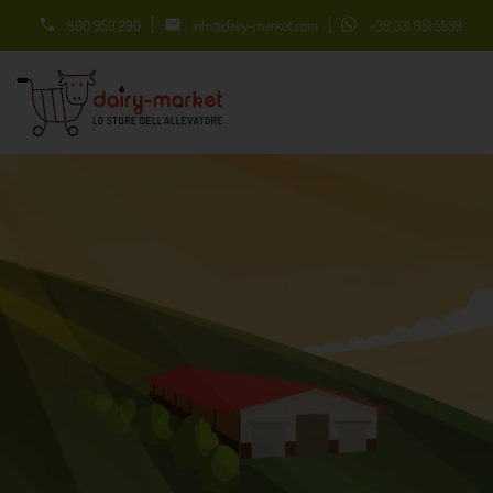


800 959 290
info@dairy-market.com
+39 331 951 5539