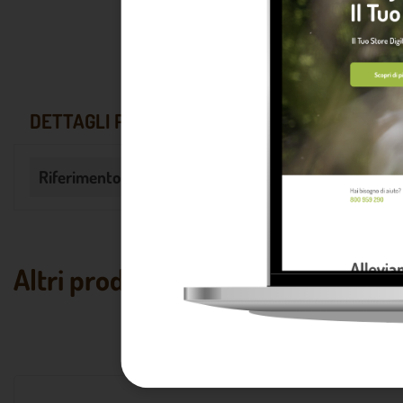
DETTAGLI PRODOTTO
Riferimento
DM000902
Altri prodotti che potrebbero piac