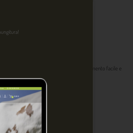
NGI AL CARRELLO
 12 agosto 2026
 mungitura!
con vite di fissaggio che assicura un adattamento facile e
aso dei vitelli. Materiale plastico flessibile.
dotto