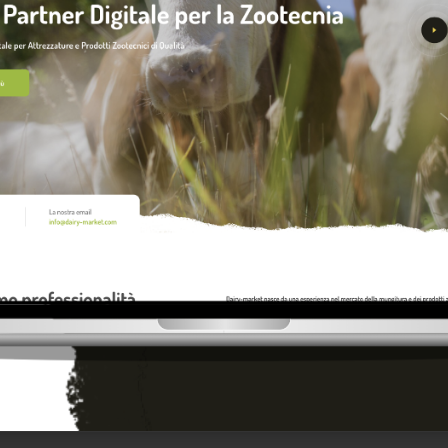
RECENSIONI
Sii il primo a scrivere una recen
erti