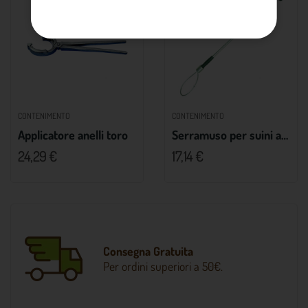
CONTENIMENTO
CONTENIMENTO
Applicatore anelli toro
Serramuso per suini ad asta
24,29 €
17,14 €
Consegna Gratuita
Per ordini superiori a 50€.