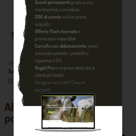
Sconti permanenti
grazie a una
membership cumulativa
20€ di sconto
sul tuo primo
acquisto
Offerte flash riservate
e
promozioni imperdibili
Carrello con abbonamento
: ricevi
automaticamente i prodotti e
risparmia il 5%
CONTENIMENTO
Regali Pro
e sorprese dedicate ai
Tubo a anticalcio
clienti più fedeli
13,96 €
Hai già un account?
Crea un
account
Altri prodotti che
potrebbero piacerti