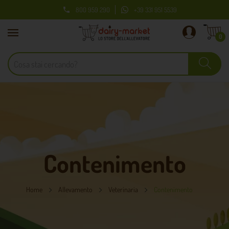
800 959 290
+39 331 951 5539

0
Contenimento
Home
Allevamento
Veterinaria
Contenimento