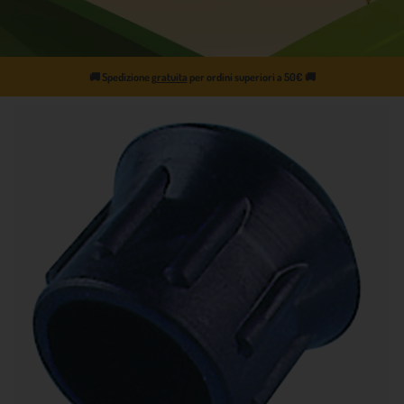
🚚
Spedizione
gratuita
per ordini superiori a 50€
🚚