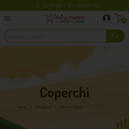
800 959 290
+39 331 951 5539

0
Coperchi
Home
Mungitura
Secchi e Bidoni
Coperchi