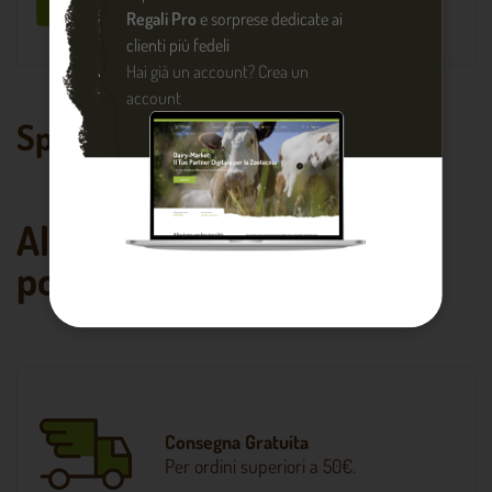
Sii il primo a scrivere una recensione !
Regali Pro
e sorprese dedicate ai
clienti più fedeli
Hai già un account?
Crea un
account
Spesso comprati insieme
Altri prodotti che
potrebbero piacerti
Consegna Gratuita
Per ordini superiori a 50€.